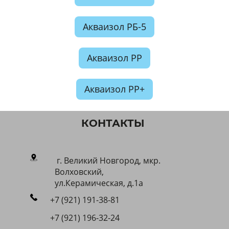
Акваизол РБ-5
Акваизол РР
Акваизол РР+
КОНТАКТЫ
г. Великий Новгород, мкр.
Волховский,
ул.Керамическая, д.1a
+7 (921) 191-38-81
+7 (921) 196-32-24