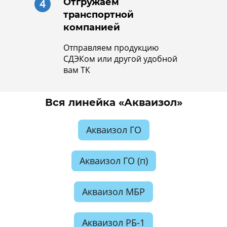
Отгружаем
4
транспортной
компанией
Отправляем продукцию
СДЭКом или другой удобной
вам ТК
Вся линейка «Акваизол»
Акваизол ГО
Акваизол ГО (п)
Акваизол МБР
Акваизол РБ-1