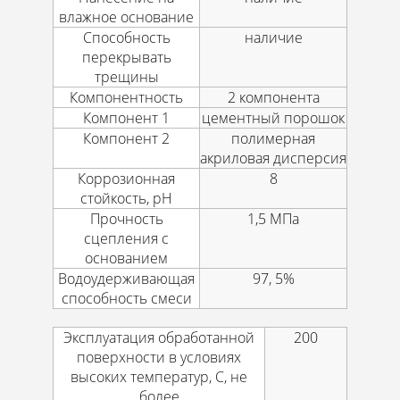
влажное основание
Способность
наличие
перекрывать
трещины
Компонентность
2 компонента
Компонент 1
цементный порошок
Компонент 2
полимерная
акриловая дисперсия
Коррозионная
8
стойкость, рН
Прочность
1,5 МПа
сцепления с
основанием
Водоудерживающая
97, 5%
способность смеси
Эксплуатация обработанной
200
поверхности в условиях
высоких температур, С, не
более